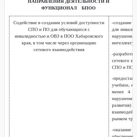
3. Реализация мероприятий по психолого-
педагогическому сопровождению инвалидов и лиц с
ОВЗ при освоении образовательных программ СПО и
ПО
НАПРАВЛЕНИЯ ДЕЯТЕЛЬНОСТИ И
ФУНКЦИОНАЛ БПОО
Содействие в создании условий доступности
-создани
СПО и ПО для обучающихся с
для инва
инвалидностью и ОВЗ в ПОО Хабаровского
нарушен
края, в том числе через организацию
интеллек
сетевого взаимодействия
-разраб
сетевого
СПО и ПО
-предос
учебное,
менее 4