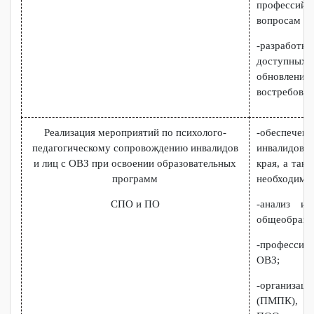
использ
докумен
родителе
-разраб
Хабаро
трудоуст
-провед
професс
вопросам
-разраб
доступн
обновле
востребо
Реализация мероприятий по психолого-
-обеспе
педагогическому сопровождению инвалидов
инвалид
и лиц с ОВЗ при освоении образовательных
края, а 