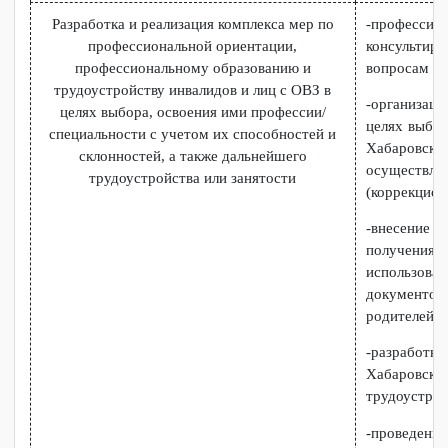
-анализ
информа
инклюзив
-ведение
-ведение
Разработка и реализация комплекса мер по
-профес
профессиональной ориентации,
консульт
профессиональному образованию и
вопросам
трудоустройству инвалидов и лиц с ОВЗ в
-органи
целях выбора, освоения ими профессии/
целях вы
специальности с учетом их способностей и
Хабаров
склонностей, а также дальнейшего
осущес
трудоустройства или занятости
(коррекц
-внесен
получен