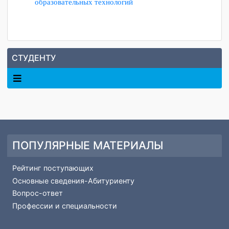
учреждений появилась возможность хранения, обработки
и передачи информации путем создания единой системы
нормативно-правового и учебно-методического
обеспечения образовательного процесса.
Требования к содержанию и оформлению
электронных учебно-методических комплексов в
системе MOODLE.
Положение об организации обучения с
применением дистанционных образовательных
технологий в колледже
Положение о Центре дистанционных
образовательных технологий
СТУДЕНТУ