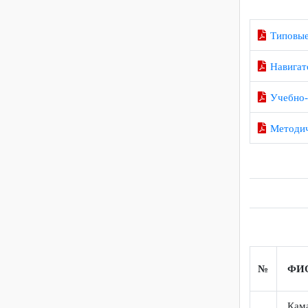
Прил
Прил
Типо
Нави
Учеб
Мето