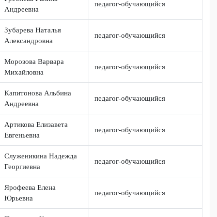
Направление наставничес
№
ФИО наставника
деятельности
Гребнева Галина
31
педагог-обучающийся
Андреевна
Зубарева Наталья
32
педагог-обучающийся
Александровна
Морозова Варвара
33
педагог-обучающийся
Михайловна
Капитонова Альбина
34
педагог-обучающийся
Андреевна
Артикова Елизавета
35
педагог-обучающийся