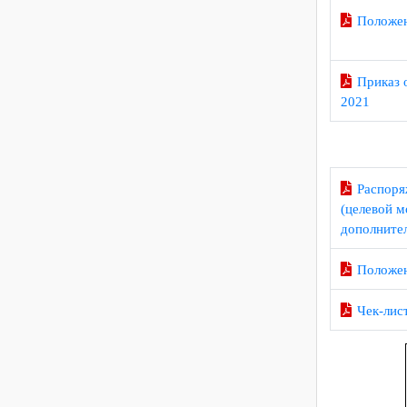
Поло
Прик
2021
Расп
(целев
дополн
Поло
Чек-