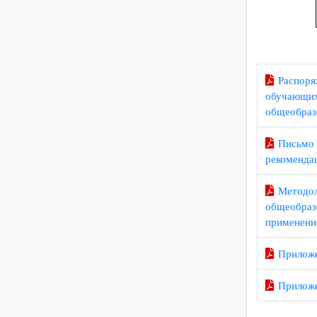
Расп
обучаю
общеоб
Пись
рекоме
Мето
общеоб
примен