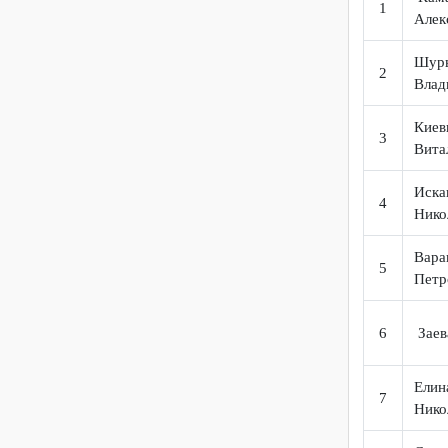
№
Ф
К
1
А
Ш
2
В
К
3
В
И
4
Н
В
5