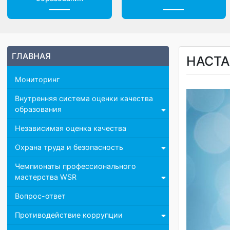
Центр дистанционного
Доп. материалы
образования
ГЛАВНАЯ
НАС
Мониторинг
Внутренняя система оценки качества
образования
Независимая оценка качества
Охрана труда и безопасность
Чемпионаты профессионального
мастерства WSR
Вопрос-ответ