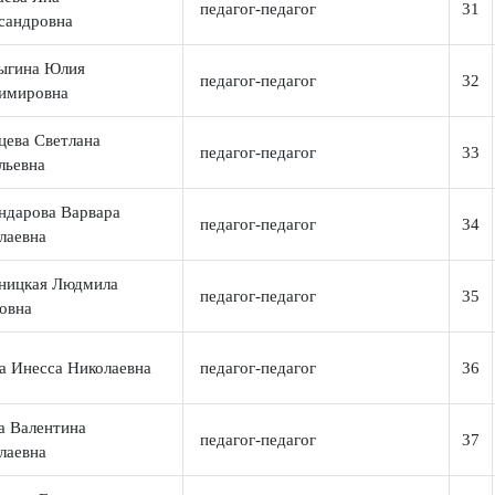
Направление наставнической
ИО наставника
деятельности
амаева Яна
педагог-педагог
лександровна
урыгина Юлия
педагог-педагог
ладимировна
иевцева Светлана
педагог-педагог
итальевна
скандарова Варвара
педагог-педагог
иколаевна
араницкая Людмила
педагог-педагог