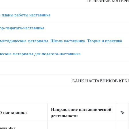
ожение 1. Дополнительные материалы для куратора
ожение 2. Материалы для проведения мониторинга и оценки эф
ПОЛЕЗНЫЕ М
вые планы работы наставника
гатор-педагога-наставника
но-методические материалы. Школа наставника. Теория и практ
дические материалы для педагога-наставника
БАНК НАСТАВНИКОВ