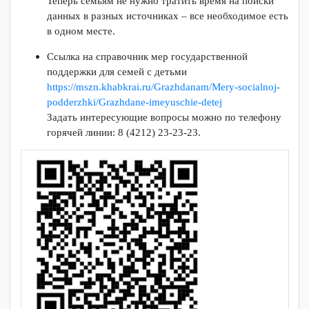
Справочник позволит быстро найти нужную
информацию, разобраться в условиях получения
выплат и узнать, куда обращаться за помощью.
Теперь семьям не нужно тратить время на поиски
данных в разных источниках – все необходимое есть
в одном месте.
Ссылка на справочник мер государственной
поддержки для семей с детьми
https://mszn.khabkrai.ru/Grazhdanam/Mery-socialnoj-
podderzhki/Grazhdane-imeyuschie-detej
Задать интересующие вопросы можно по телефону
горячей линии: 8 (4212) 23-23-23.