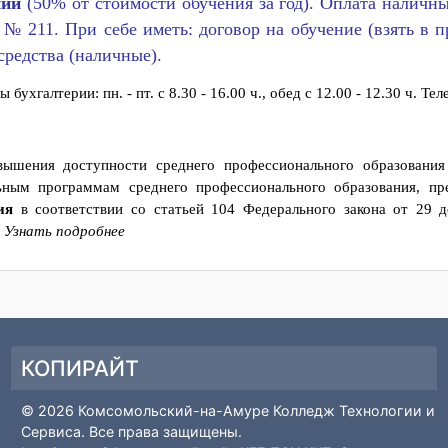
личение стоимости не допускается, за исключением увели
едусмотренного основными характеристиками федеральног
ющие на коммерческой основе (платно) вносят опл
лении
(50% от стоимости обучения за год). Оплата на
нет № 211. При себе иметь: договор на обучение (
е средства (наличные).
оты бухгалтерии: пн. - пт. с 8.30 - 16.00 ч., обед с 12.00 - 12.3
 повышения доступности среднего профессионального обра
тельным программам среднего профессионального образован
вания
в соответствии со статьей 104 Федерального закона 
ии».
Узнать подробнее