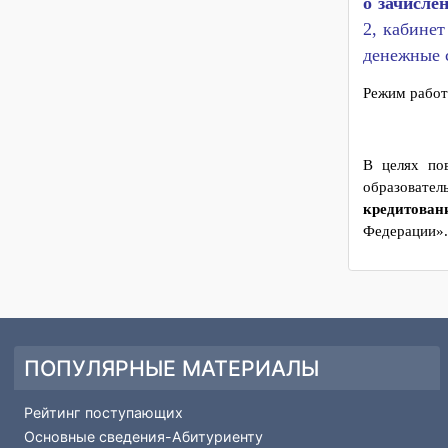
* Уве
пр
Поступа
о зачис
2, каби
денежны
Режим раб
В целях
образова
кредито
Федерац