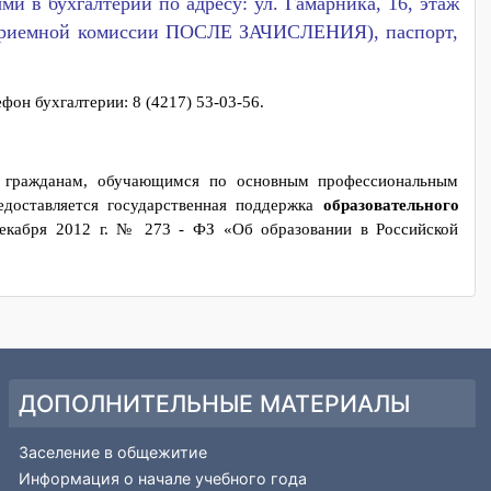
чения стоимости указанных услуг с учетом уровня инфляц
о бюджета на очередной финансовый год и плановый год.
ату в течение пяти рабочих дней после издания пр
личными в бухгалтерии по адресу: ул. Гамарника, 16,
взять в приемной комиссии ПОСЛЕ ЗАЧИСЛЕНИЯ), пас
0 ч. Телефон бухгалтерии: 8 (4217) 53-03-56.
зования гражданам, обучающимся по основным профессиона
ия, предоставляется государственная поддержка
образовател
от 29 декабря 2012 г. № 273 - ФЗ «Об образовании в Росси