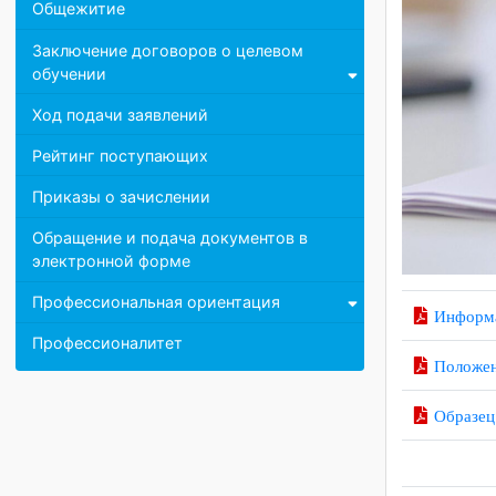
Медосмотр
Общежитие
Заключение договоров о целевом
обучении
Ход подачи заявлений
Рейтинг поступающих
Приказы о зачислении
Обращение и подача документов в
электронной форме
Профессиональная ориентация
Инфо
Профессионалитет
Поло
Обра