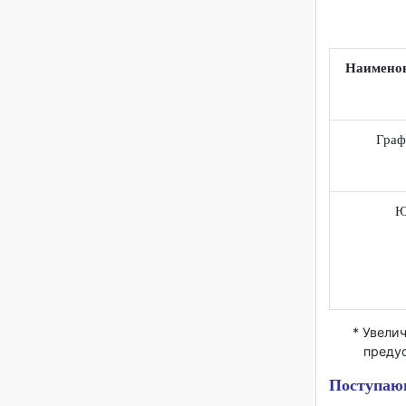
Наиме
Г