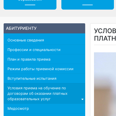
Центр дистанционного
Доп. материалы
образования
АБИТУРИЕНТУ
УСЛ
ПЛА
Основные сведения
Профессии и специальности
План и правила приема
Режим работы приемной комиссии
Вступительные испытания
Условия приема на обучение по
договорам об оказании платных
образовательных услуг