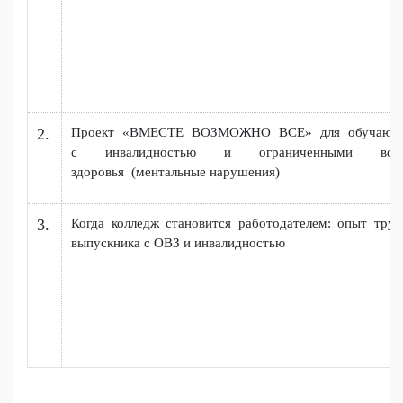
ВЫПУСКНИКОВ С ОВЗ И ИНВАЛИДНОСТЬЮ
ОБРАЗОВАТЕЛЬНЫХ ОРГАНИЗАЦИЙ СРЕДНЕГО
ПРОФЕССИОНАЛЬНОГО ОБРАЗОВАНИЯ
№
Наименование
п/
п
Программа содействия трудоустройству и закрепле
1.
месте выпускников с ОВЗ и инвалидностью КГБОУ
Проект
«ВМЕСТЕ ВОЗМОЖНО ВСЕ»
для обуч
2.
с
инвалидностью и
ограниченными
здоровья
(ментальные нарушения)