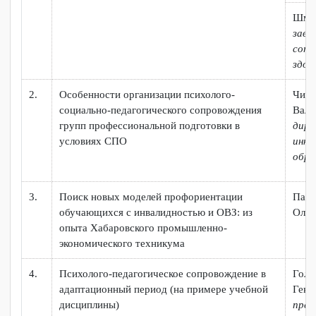
английского языка для студентов СПО с ОВ
инвалидностью"
МАТЕРИАЛЫ ВЕБИНАРА "ПСИХОЛОГО-
СОЦИАЛЬНО-ПЕДАГОГИЧЕСКОЕ
СОПРОВОЖДЕНИЕ ПРОФЕССИОНАЛЬНОЙ
ПОДГОТОВКИ В УСЛОВИЯХ СПО»
№
Наименование
п/
п
1.
Организация психолого-педагогического
Б
сопровождения обучающихся по программам
Ю
профессионального обучения
о
о