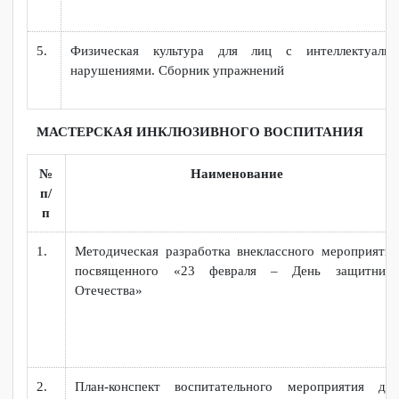
2.
Методическая разработка бинарного ур
дисциплинам «Основы почвоведения», «Культура р
Тема: «Дальневосточный гектар: культура диалога»
3.
Методические рекомендации по созданию оце
средств входного контроля для преподава
работающих с группами ОВЗ
4.
Обучение и развитие детей с особыми образоват
потребностями (учебно-методические материа
студентов педагогического колледж)
5.
Физическая культура для лиц с интеллектуа
нарушениями. Сборник упражнений