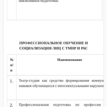
п
От барьеров к возможностям:
практические шаги
1.
по формированию инклюзивной среды в школе
«Абилимпикс» как инструмент
профессиональной
2.
реабилитации ветеранов СВО
Карта побед для каждого: Игры как инструмент
3.
инклюзивной педагогики.