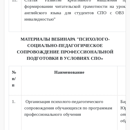
8.
Викторина «Я и моя профессия»
9.
Методическая разработка классного часа «Чт
имени твоём»
10.
Статья "Гражданско-патриотическое воспита
обучающихся лиц с ОВЗ и инвалидов"
11.
Статья "Развитие креативного мышления 
формировании читательской грамотности на уро