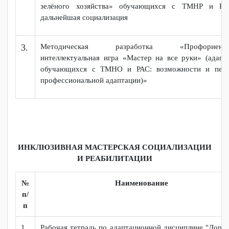
ПРОФЕССИОНАЛЬНОЕ ОБУЧЕНИЕ И
СОЦИАЛИЗАЦИЯ ЛИЦ С ТМНР И РАС
№
Наименование
п/
п
Театр-студия как средство формирования комму
1.
навыков обучающихся с интеллектуальными наруш
Профессиональная подготовка по професси
2.
зелёного хозяйства» обучающихся с ТМНР 
дальнейшая социализация
Методическая разработка «Профориент
3.
интеллектуальная игра «Мастер на все руки» (ад
обучающихся с ТМНО и РАС: возможности и п