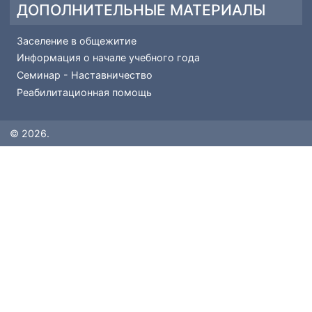
ПОПУЛЯРНЫЕ МАТЕРИАЛЫ
Рейтинг поступающих
Основные сведения-Абитуриенту
Вопрос-ответ
Профессии и специальности
КОПИРАЙТ
© 2026 Комсомольский-на-Амуре Колледж Технологии
и Сервиса. Все права защищены.
knacits.ru
- Официальный сайт КГБ ПОУ ККТиС; старая
версия сайта доступна по
ссылке
.