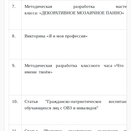
3.
Книга «Все профессии нужны, все профессии важ
(в рамках ранней профориентации «Бе
Абилимпикс»
4.
Методическая разработка внеурочного мероприя
«Дорогами войны»
5.
Внеурочное мероприят
«Трудоустройство инвалидов и лиц с ОВЗ»
6.
Методическая разработка классного часа
«Пок
себя в полном блеске или как устроиться на работу
7.
Методическая разработка масте
класса:
«ДЕКОРАТИВНОЕ МОЗАИЧНОЕ ПАННО