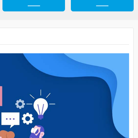
н
Безопасность
Профессионали