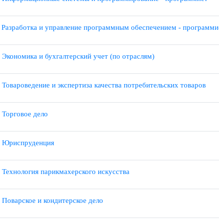
2.06 Сетевое и системное администрирование
2.07 Информационные системы и программирование - программ
2.11 Разработка и управление программным обеспечением - про
2.01 Экономика и бухгалтерский учет (по отраслям)
2.05 Товароведение и экспертиза качества потребительских това
2.08 Торговое дело
2.04 Юриспруденция
2.13 Технология парикмахерского искусства