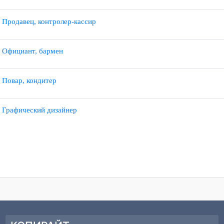
1.03 Оператор информационных систем и ресурсов
1.02 Продавец
1.02 Продавец, контролер-кассир
1.01 Официант, бармен
1.09 Повар, кондитер
1.20 Графический дизайнер