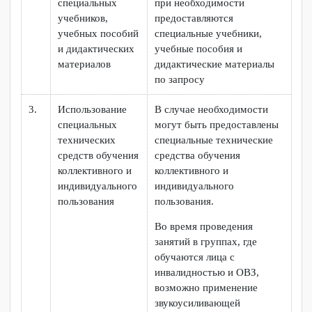
В соответствии с основными показателями
№
Показатели
Условия организации
условий
обучения и воспитания
организации
обучающихся с
обучения и
ограниченными
воспитания
возможностями здоровья
обучающихся с
и инвалидностью в
ограниченными
колледже
возможностями
здоровья и
инвалидностью
1.
Наличие
В Колледже
обучающихся с
обучаются лица с
ограниченными
инвалидностью и
возможностями
ограниченными
здоровья и
возможностями здоровья