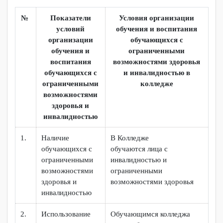
опорах (в модульном кабинете);
- видеокабина с моноблоком Lenovo V530-22ICB;
- светильник "ЖАР-ПТИЦА";
- цветодинамический светильник «Северные огни»;
- мягкая форма "Остров";
- проектор "БОЛИД-LED";
- мат напольный;
- пуфик кресло с гранулами;
- аппарат «Визулон» и др.
НАЛИЧИЕ УСЛОВИЙ ОРГАНИЗАЦИИ ОБУЧЕНИЯ
И ВОСПИТАНИЯ ОБУЧАЮЩИХСЯ С
ОГРАНИЧЕННЫМИ ВОЗМОЖНОСТЯМИ
ЗДОРОВЬЯ