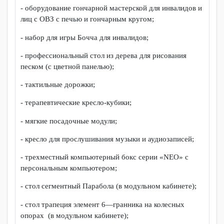
- программируемая клавиатура
Клавинта;
- клавиатура Clevy с большими
кнопками (с рамкой + ресивер);
- ресивер;
- компьютерный роллер;
- джойстик компьютерный;
- система вызова помощника
«Пульсар-3»;
- подъемники лестничные мобильные
гусеничные
Средства для реабилитации и релаксации