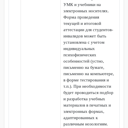
обучаются лица с
инвалидностью и ОВЗ,
возможно применение
звукоусиливающей
аппаратуры,
мультимедийных средств,
оргтехники, слайд-
проекторов и иных средств
для повышения уровня
восприятия учебной
информации
обучающимися с
различными нарушениями.
Для разъяснения отдельных
вопросов изучаемой
дисциплины
преподавателями
дополнительно проводятся
групповые и