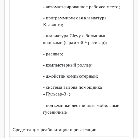
«Пульсар-3»
Нарушение
- специальный информационный
ОДА
терминал для обмена, получения
информации (Istok 42PP) с
видеокамерой;
- столы с микролифтом на
электроприводе;
- столы ученические одноместные
(СП-44А – регулируемый);
- вертикализатор статичный со
столиком;
- кресло-коляска инвалидная;
- опора для сидения;
- автоматизированное рабочее место;