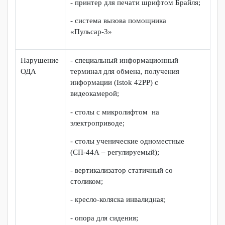
увеличения Pearl, подключаемое к ПК;
- портативный видеоувеличитель HV-
MVC;
- клавиатура Clevy с большими
кнопками (с рамкой+ресивер);
- портативный компьютер ElBraille-
W14J G2;
- устройства воспроизведения и ввода
информации для людей с нарушением
зрения, читающая машина Optelec
- видео увеличитель стационарный;
- дисплей Braille;
- принтер для печати шрифтом Брайля;
- система вызова помощника