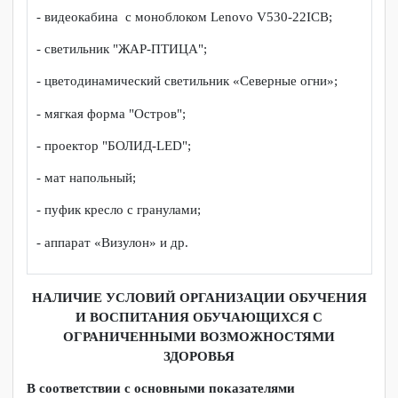
- оборудование гончарной мастерской для инвалидов и
лиц с ОВЗ с печью и гончарным кругом;
- набор для игры Бочча для инвалидов;
- профессиональный стол из дерева для рисования
песком (с цветной панелью);
- тактильные дорожки;
- терапевтические кресло-кубики;
- мягкие посадочные модули;
- кресло для прослушивания музыки и аудиозаписей;
- трехместный компьютерный бокс серии «NEO» с
персональным компьютером;
- стол сегментный Парабола (в модульном кабинете);
- стол трапеция элемент 6—гранника на колесных