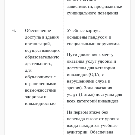
5.
Проведение
Организация тренингов по
групповых и
следующим направлениям:
индивидуальных
— эффективная
коррекционных
межличностная
занятий
коммуникабельность
студентов;
— обучение навыкам
самоконтроля;
— развитие личностного
самоконтроля с навыками
противодействия давлению
среды;
— обучение эффективным
формам поведения в
стрессовых ситуациях;
— формирование
лидерского потенциала;
— повышение самооценки
личности лиц с ОВЗ;