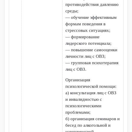
заинтересованным
окружением и
психологическое
сопровождение
образовательного
процесса, социализацию и
профессиональное
самоопределение
обучающихся с
ограниченными
возможностями здоровья и
инвалидностью.
Сурдопереводчик
-
специалист по переводу
устной речи на язык жестов
и наобор, для лиц с
нарушением слуха.