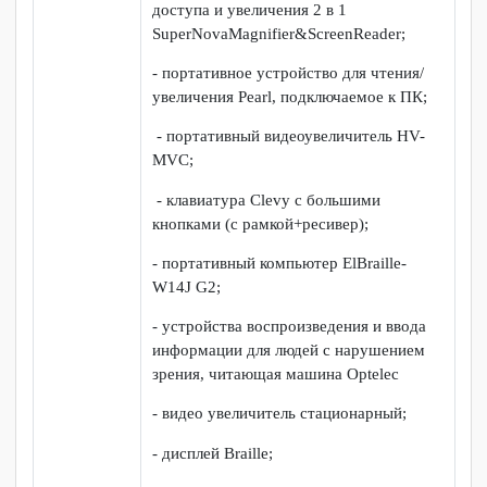
система (слуховой тренажер) для
проведения индивидуальных
коррекционных занятий;
- слухоречевой тренажер СОЛО-01В»;
- система вызова помощника
«Пульсар-3»
Нарушение
- специальный информационный
зрения
терминал для обмена, получения
информации (Istok 42PP) с
видеокамерой;
- автоматизированное рабочее место;
- программное обеспечение экранного
доступа и увеличения 2 в 1
SuperNovaMagnifier&ScreenReader;
- портативное устройство для чтения/