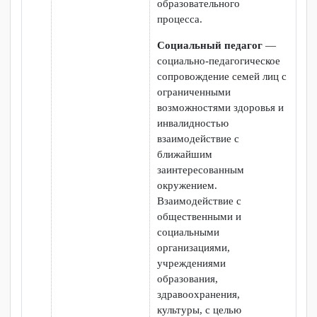
будет проводиться подбор
и разработка учебных
материалов в печатных и
электронных формах,
адаптированных к
различным нозологиям.
4.
Предоставление
В должностные инструкции
услуг ассистента
всех сотрудников включены
(помощника),
пункты по оказанию
оказывающего
помощи инвалидам в
обучающимся
зависимости от нозологии.
необходимую
Тьютор
- осуществляет
техническую
сопровождение
помощь
обучающихся с
инвалидностью и ОВЗ,
оказывает помощь в
освоении учебных