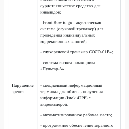
- программное обеспечение синтеза
речи Infovox 4;
- радиокласс (радиомикрофон) «Сонет-
РСМ» РМ-11-1;
- планшет 10,5" с программным
обеспечением включая текстовый чат
для общения посетителей с
сотрудниками учреждения;
- портативная индукционная система
для слабослышащих «Исток» А2;
- текстофон с программным
обеспечением INVATOUCH:
сурдотехническое средство для
инвалидов;
- Front Row to go - акустическая