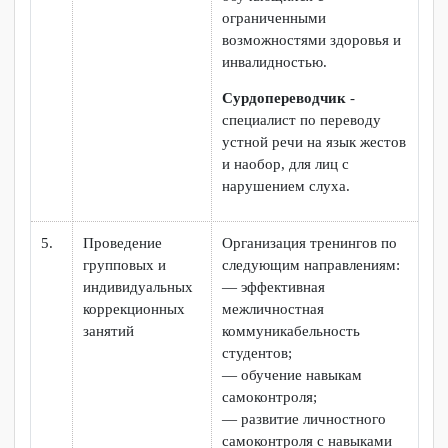
Взаимодействие с
общественными и
социальными
организациями,
учреждениями
образования,
здравоохранения,
культуры, с целью
интеграции лиц с ОВЗ и
инвалидностью в социум.
Педагог –
психолог
осуществляет
психологическое
сопровождение лиц с
ограниченными
возможностями здоровья и
инвалидностью по
взаимодействию с
ближайшим