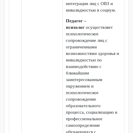
программ, является
связующим звеном,
обеспечивающим
координацию педагогов,
социальных педагогов,
психологов, необходимых
инвалиду на каждом этапе
образовательного
процесса.
Социальный педагог
—
социально-педагогическое
сопровождение семей лиц с
ограниченными
возможностями здоровья и
инвалидностью
взаимодействие с
ближайшим
заинтересованным
окружением.