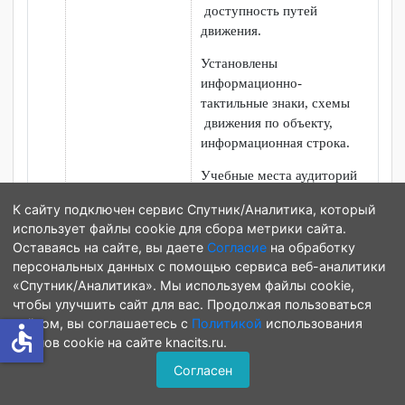
— групповая психотерапия
лиц с ОВЗ.
Организация
психологической помощи:
а) консультация лиц с ОВЗ
и инвалидностью с
психологическими
проблемами;
б) организация семинаров и
бесед по алкогольной и
наркотической
зависимости, профилактике
суицидального поведения
6.
Обеспечение
Учебные корпуса
доступа в здания
оснащены пандусом и
организаций,
специальными поручнями.
осуществляющих