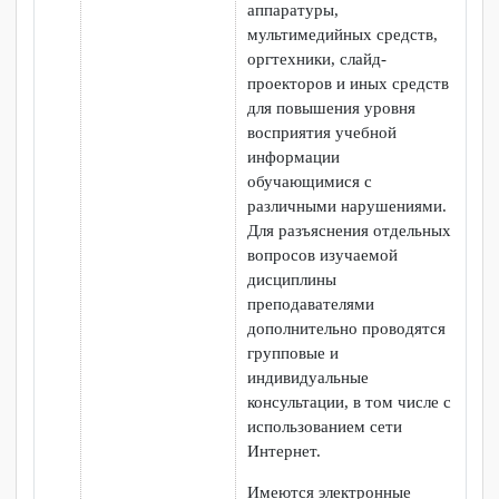
инвалидностью
2.
Использование
Обучающимся колледжа
специальных
при необходимости
учебников,
предоставляются
учебных пособий
специальные учебники,
и дидактических
учебные пособия и
материалов
дидактические материалы
по запросу
3.
Использование
В случае необходимости
специальных
могут быть предоставлены
технических
специальные технические
средств обучения
средства обучения
коллективного и
коллективного и
индивидуального
индивидуального
пользования
пользования.
Во время проведения
занятий в группах, где