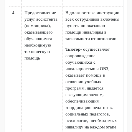
индивидуальные
консультации, в том числе с
использованием сети
Интернет.
Имеются электронные
УМК и учебники на
электронных носителях.
Форма проведения
текущей и итоговой
аттестации для студентов-
инвалидов может быть
установлена с учетом
индивидуальных
психофизических
особенностей (устно,
письменно на бумаге,
письменно на компьютере,
в форме тестирования и
т.п.). При необходимости