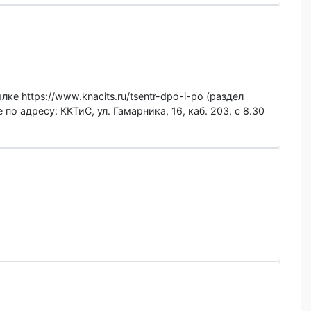
бучение "парикмехер", как мне попасть на обучение от цен
подачи заявки.
ссылке https://www.knacits.ru/tsentr-dpo-i-po (раздел
тябре по адресу: ККТиС, ул. Гамарника, 16, каб. 203, с 8.3