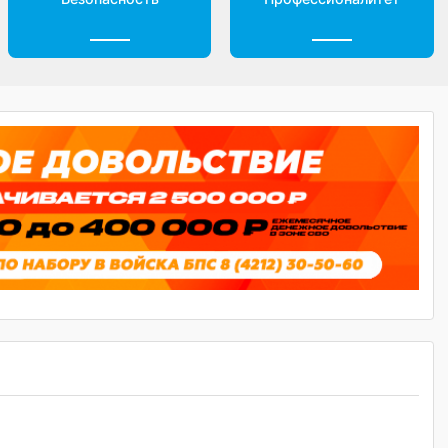
н
Безопасность
Профессионали