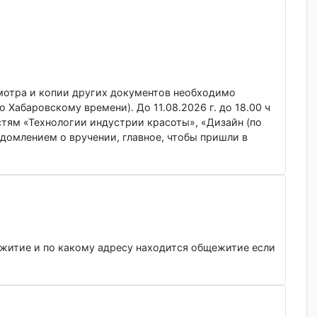
ла заявление через госуслуги, остальные документы можно
ь по почте и через представителя вам передадут документы
кого осмотра и копии других документов необходимо
 ч. (по Хабаровскому времени). До 11.08.2026 г. до 18.00 
иальностям «Технологии индустрии красоты», «Дизайн (по
 с уведомлением о вручении, главное, чтобы пришли в