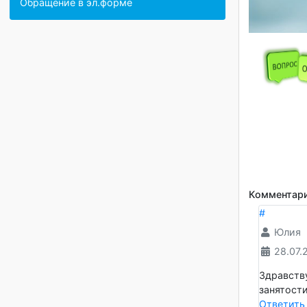
Организация питания в
образовательной организации
Обращение в эл.форме
Коммен
#
Юл