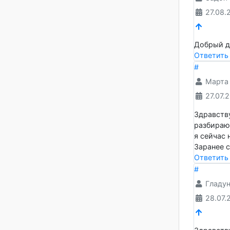
23.
здравс
специа
Ответ
#
Зад
27.
Добрый
Ответ
#
Ма
27.
Здрав
разбир
я сейч