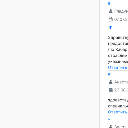
анг
06.
здравс
подать
Ответ
#
Гла
07.
Здравс
предос
(по Ха
отрасл
указан
Ответ
#
Ана