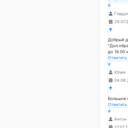
28.
Здравс
занято
Ответ
#
Гла
29.
Добрый
"Доп.о
до 16.
Ответ
#
Юл
04.