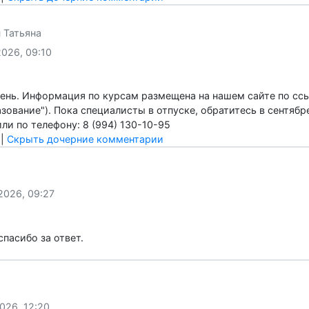
07.2026, 15:38
твуйте, посмотрела, что у вас 19 октября будет набор на о
сти? У них на портале нет пока данной специальности для 
ить
|
Скрыть дочерние комментарии
дун Татьяна
07.2026, 09:10
 день. Информация по курсам размещена на нашем сайте по 
бразование"). Пока специалисты в отпуске, обратитесь в сен
00 или по телефону: 8 (994) 130-10-95
ить
|
Скрыть дочерние комментарии
ия
08.2026, 09:27