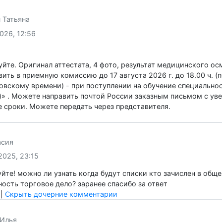
елина
07.2026, 03:38
твуйте! я бы хотела спросить, я из другого города, пода
 онлайн? или надо лично передавать. или я могу отправит
ить
|
Скрыть дочерние комментарии
дун Татьяна
07.2026, 12:56
твуйте. Оригинал аттестата, 4 фото, результат медицинс
тавить в приемную комиссию до 17 августа 2026 г. до 18.00
баровскому времени) - при поступлении на обучение спец
ям)» . Можете направить почтой России заказным письмом
ные сроки. Можете передать через представителя.
ить
стасия