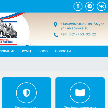
г.Комсомольск-н
ул.Гамарника 16
тел: (4217) 53-02
П.ОБРАЗОВАНИЕ
РУМЦ
БПОО
НОВОСТИ