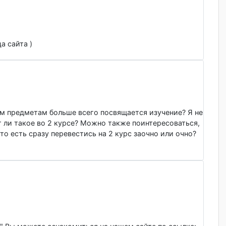
н в общежитие и по какому адресу находится общежитие ес
траница сайта )
ю каким предметам больше всего посвящается изучение? Я
 будет ли такое во 2 курсе? Можно также поинтересовать
риста то есть сразу перевестись на 2 курс заочно или очн