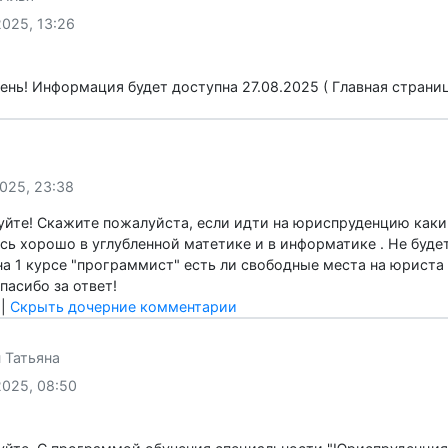
08.2025, 23:15
твуйте! можно ли узнать когда будут списки кто зачисле
льность торговое дело? заранее спасибо за ответ
ить
|
Скрыть дочерние комментарии
оя Илья
08.2025, 13:26
 день! Информация будет доступна 27.08.2025 ( Главная с
ить
рта
07.2025, 23:38
ствуйте! Скажите пожалуйста, если идти на юриспруденци
аюсь хорошо в углубленной матетике и в информатике . Не
ас на 1 курсе "программист" есть ли свободные места на ю