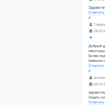
Большо
Ответ
#
Ант
27.
Здравс
Ответ
#
Гла
28.
Добрый
некот
Более 
tselev
Ответ
#