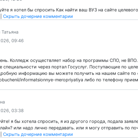
е спасибо за ответ.
ить
он
07.2026, 12:20
твуйте я хотел бы спросить Как найти ваш ВУЗ на сайте ц
ить
|
Скрыть дочерние комментарии
дун Татьяна
07.2026, 09:46
 день. Колледж осуществляет набор на программы СПО, не
орые специальности через портал Госуслуг. Поступающие 
подробную информацию вы можете получить на нашем сайте 
om-obuchenii/informatsionnye-meropriyatiya либо по телефо
ить